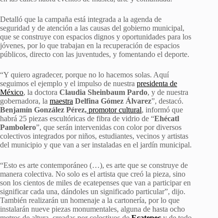
Detalló que la campaña está integrada a la agenda de
seguridad y de atención a las causas del gobierno municipal,
que se construye con espacios dignos y oportunidades para los
jóvenes, por lo que trabajan en la recuperación de espacios
públicos, directo con las juventudes, y fomentando el deporte.
“Y quiero agradecer, porque no lo hacemos solas. Aquí
seguimos el ejemplo y el impulso de nuestra
presidenta de
México
, la doctora
Claudia Sheinbaum Pardo
, y de nuestra
gobernadora, la
maestra
Delfina Gómez Álvarez
”, destacó.
Benjamín González Pérez,
promotor cultural
, informó que
habrá 25 piezas escultóricas de fibra de vidrio de “
Ehécatl
Pambolero
”, que serán intervenidas con color por diversos
colectivos integrados por niños, estudiantes, vecinos y artistas
del municipio y que van a ser instaladas en el jardín municipal.
“Esto es arte contemporáneo (…), es arte que se construye de
manera colectiva. No solo es el artista que creó la pieza, sino
son los cientos de miles de ecatepenses que van a participar en
significar cada una, dándoles un significado particular”, dijo.
También realizarán un homenaje a la cartonería, por lo que
instalarán nueve piezas monumentales, alguna de hasta ocho
metros de altura, creadas por colectivos de
Ecatepec
y de todo