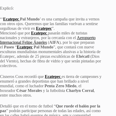
Explicó:
“‘
Ecatepec
Pal Mundo
’ es una campaña que invita a vernos
con otros ojos. Queremos que las familias vuelvan a sentirse
orgullosas de vivir en
Ecatepec
”.
Mencionó que por
Ecatepec
pasarán miles de turistas
nacionales y extranjeros, por la cercanía con el
Aeropuerto
Internacional Felipe Ángeles
(
AIFA
), por lo que preparan
el
Paseo
“
Ecatepec
Pal Mundo
”, que contará con nueve
esculturas mundialistas monumentales alusivas a la historia de
Ecatepec, además de 25 piezas escultóricas de
Ehécatl
(Dios
del Viento), hechas de fibra de vidrio y que serán pintadas por
colectivos.
Cisneros Coss recordó que
Ecatepec
es tierra de campeones y
enumeró a grandes deportistas que han brillado a nivel
mundial, como el luchador
Penta Zero Miedo
, el
boxeador
César Morales
y la futbolista
Charlyn Corral
,
entre muchos otros.
Detalló que en el torno de futbol “
Que ruede el balón por la
paz
” podrán participar personas de todas las edades, así como
en las calles habrá eventos de música, arte y comunidad.