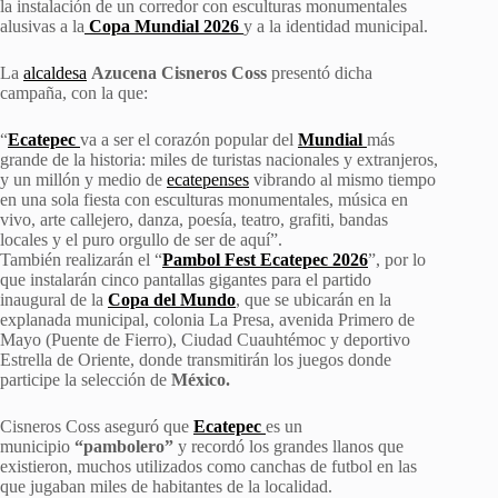
la instalación de un corredor con esculturas monumentales
alusivas a la
Copa Mundial 2026
y a la identidad municipal.
La
alcaldesa
Azucena Cisneros Coss
presentó dicha
campaña, con la que:
“
Ecatepec
va a ser el corazón popular del
Mundial
más
grande de la historia: miles de turistas nacionales y extranjeros,
y un millón y medio de
ecatepenses
vibrando al mismo tiempo
en una sola fiesta con esculturas monumentales, música en
vivo, arte callejero, danza, poesía, teatro, grafiti, bandas
locales y el puro orgullo de ser de aquí”.
También realizarán el “
Pambol Fest Ecatepec 2026
”, por lo
que instalarán cinco pantallas gigantes para el partido
inaugural de la
Copa del Mundo
, que se ubicarán en la
explanada municipal, colonia La Presa, avenida Primero de
Mayo (Puente de Fierro), Ciudad Cuauhtémoc y deportivo
Estrella de Oriente, donde transmitirán los juegos donde
participe la selección de
México.
Cisneros Coss aseguró que
Ecatepec
es un
municipio
“pambolero”
y recordó los grandes llanos que
existieron, muchos utilizados como canchas de futbol en las
que jugaban miles de habitantes de la localidad.